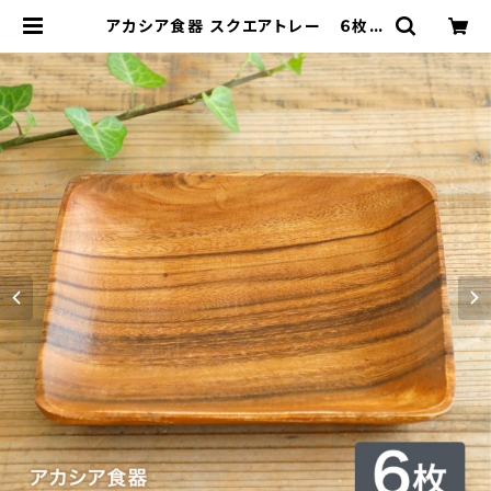
アカシア食器 スクエアトレー ６枚セ
ット | kakabit