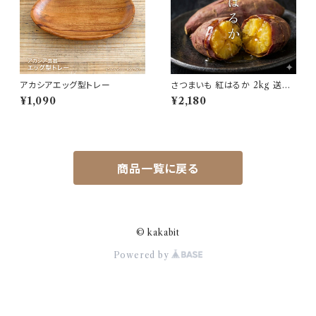
アカシアエッグ型トレー
さつまいも 紅はるか 2kg 送料
無料 熟成 さつま芋 芋 サツマイ
¥1,090
¥2,180
モ 箱 美味しい 箱買い 大量 安
い お買い得 詰め合わせ 国産
芋 非常食 べにはるか 土付き ギ
フト 生芋
商品一覧に戻る
© kakabit
Powered by