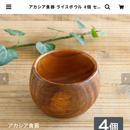
アカシア食器 ライスボウル 4個 セッ
ト | kakabit