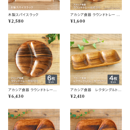
木製スパイスラック
アカシア食器 ラウンドトレー 仕
切付
¥2,580
¥1,600
アカシア食器 ラウンドトレー仕
アカシア食器 レクタングルトレ
切付 6枚セット
ーM 仕切り付 ４枚セット
¥6,430
¥2,410